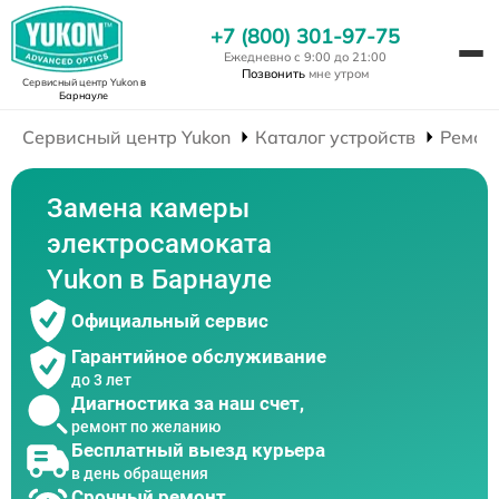
+7 (800) 301-97-75
Ежедневно с 9:00 до 21:00
Позвонить
мне утром
Сервисный центр Yukon
в
Барнауле
Сервисный центр Yukon
Каталог устройств
Ремон
Замена камеры
электросамоката
Yukon в Барнауле
Официальный сервис
Гарантийное обслуживание
до 3 лет
Диагностика за наш счет,
ремонт по желанию
Бесплатный выезд курьера
в день обращения
Срочный ремонт