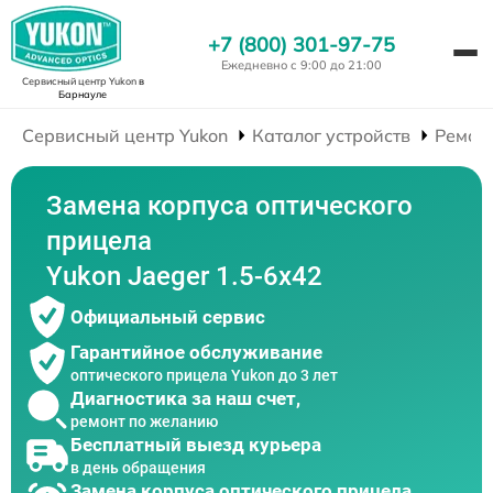
+7 (800) 301-97-75
Ежедневно с 9:00 до 21:00
Сервисный центр Yukon
в
Барнауле
Сервисный центр Yukon
Каталог устройств
Ремон
Замена корпуса оптического
прицела
Yukon Jaeger 1.5-6x42
Официальный сервис
Гарантийное обслуживание
оптического прицела Yukon до 3 лет
Диагностика за наш счет,
ремонт по желанию
Бесплатный выезд курьера
в день обращения
Замена корпуса оптического прицела