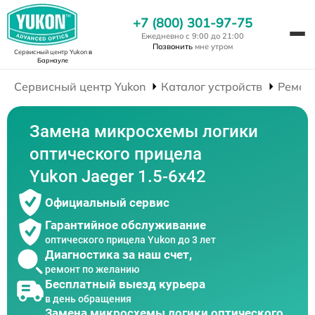
+7 (800) 301-97-75
Ежедневно с 9:00 до 21:00
Позвонить
мне утром
Сервисный центр Yukon
в
Барнауле
Сервисный центр Yukon
Каталог устройств
Ремон
Замена микросхемы логики
оптического прицела
Yukon Jaeger 1.5-6x42
Официальный сервис
Гарантийное обслуживание
оптического прицела Yukon до 3 лет
Диагностика за наш счет,
ремонт по желанию
Бесплатный выезд курьера
в день обращения
Замена микросхемы логики оптического