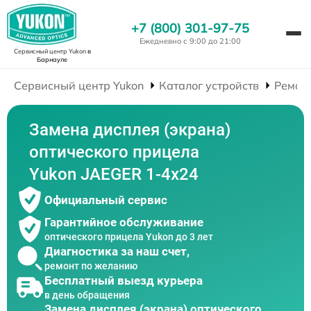
+7 (800) 301-97-75
Ежедневно с 9:00 до 21:00
Сервисный центр Yukon
в
Барнауле
Сервисный центр Yukon
Каталог устройств
Ремон
Замена дисплея (экрана)
оптического прицела
Yukon JAEGER 1-4x24
Официальный сервис
Гарантийное обслуживание
оптического прицела Yukon до 3 лет
Диагностика за наш счет,
ремонт по желанию
Бесплатный выезд курьера
в день обращения
Замена дисплея (экрана) оптического