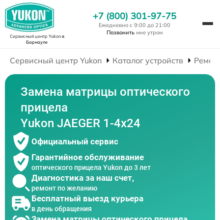
+7 (800) 301-97-75
Ежедневно с 9:00 до 21:00
Позвонить
мне утром
Сервисный центр Yukon
в
Барнауле
Сервисный центр Yukon
Каталог устройств
Ремон
Замена матрицы оптического
прицела
Yukon JAEGER 1-4x24
Официальный сервис
Гарантийное обслуживание
оптического прицела Yukon до 3 лет
Диагностика за наш счет,
ремонт по желанию
Бесплатный выезд курьера
в день обращения
Замена матрицы оптического прицела