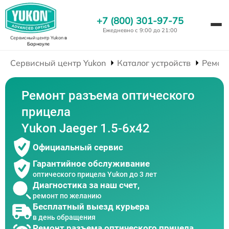
+7 (800) 301-97-75
Ежедневно с 9:00 до 21:00
Сервисный центр Yukon
в
Барнауле
Сервисный центр Yukon
Каталог устройств
Ремон
Ремонт разъема оптического
прицела
Yukon Jaeger 1.5-6x42
Официальный сервис
Гарантийное обслуживание
оптического прицела Yukon до 3 лет
Диагностика за наш счет,
ремонт по желанию
Бесплатный выезд курьера
в день обращения
Ремонт разъема оптического прицела