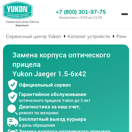
+7 (800) 301-97-75
Ежедневно с 9:00 до 21:00
Сервисный центр Yukon
в
Барнауле
Сервисный центр Yukon
Каталог устройств
Ремон
Замена корпуса оптического
прицела
Yukon Jaeger 1.5-6x42
Официальный сервис
Гарантийное обслуживание
оптического прицела Yukon до 3 лет
Диагностика за наш счет,
ремонт по желанию
Бесплатный выезд курьера
в день обращения
Замена корпуса оптического прицела