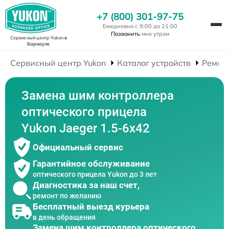
+7 (800) 301-97-75
Ежедневно с 9:00 до 21:00
Позвонить
мне утром
Сервисный центр Yukon
в
Барнауле
Сервисный центр Yukon
Каталог устройств
Ремон
Замена шим контроллера
оптического прицела
Yukon Jaeger 1.5-6x42
Официальный сервис
Гарантийное обслуживание
оптического прицела Yukon до 3 лет
Диагностика за наш счет,
ремонт по желанию
Бесплатный выезд курьера
в день обращения
Замена шим контроллера оптического