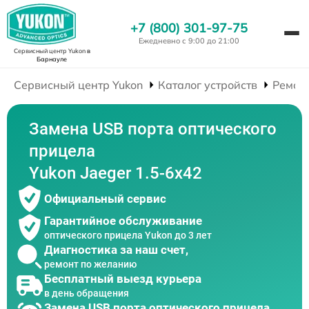
+7 (800) 301-97-75
Ежедневно с 9:00 до 21:00
Сервисный центр Yukon
в
Барнауле
Сервисный центр Yukon
Каталог устройств
Ремон
Замена USB порта оптического
прицела
Yukon Jaeger 1.5-6x42
Официальный сервис
Гарантийное обслуживание
оптического прицела Yukon до 3 лет
Диагностика за наш счет,
ремонт по желанию
Бесплатный выезд курьера
в день обращения
Замена USB порта оптического прицела