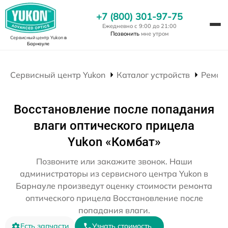
+7 (800) 301-97-75
Ежедневно с 9:00 до 21:00
Позвонить
мне утром
Сервисный центр Yukon
в
Барнауле
Сервисный центр Yukon
Каталог устройств
Ремон
Восстановление после попадания
влаги оптического прицела
Yukon «Комбат»
Позвоните или закажите звонок. Наши
администраторы из сервисного центра Yukon в
Барнауле произведут оценку стоимости ремонта
оптического прицела Восстановление после
попадания влаги.
Есть запчасти
Узнать стоимость