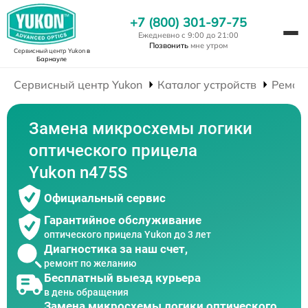
+7 (800) 301-97-75
Ежедневно с 9:00 до 21:00
Позвонить
мне утром
Сервисный центр Yukon
в
Барнауле
Сервисный центр Yukon
Каталог устройств
Ремон
Замена микросхемы логики
оптического прицела
Yukon n475S
Официальный сервис
Гарантийное обслуживание
оптического прицела Yukon до 3 лет
Диагностика за наш счет,
ремонт по желанию
Бесплатный выезд курьера
в день обращения
Замена микросхемы логики оптического