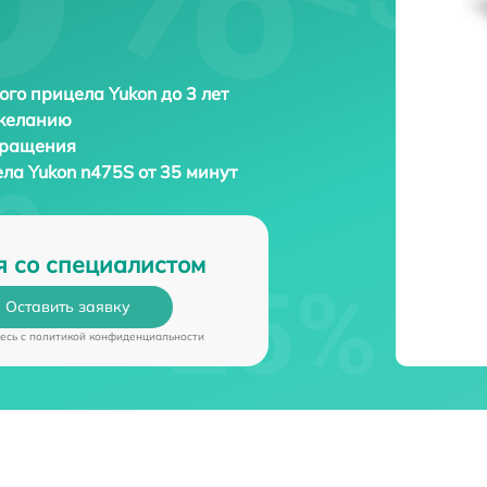
ого прицела Yukon до 3 лет
 желанию
бращения
ела
Yukon n475S от 35 минут
я со специалистом
Оставить заявку
есь c
политикой конфиденциальности