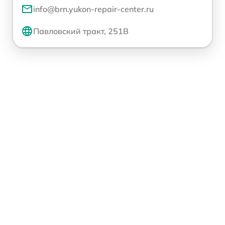
info@brn.yukon-repair-center.ru
Павловский тракт, 251В