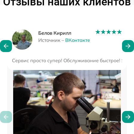
Отзывы наших клиентов
Наши мастера
Белов Кирилл
Источник –
ВКонтакте
Сервис просто супер! Обслуживание быстрое! Я ост