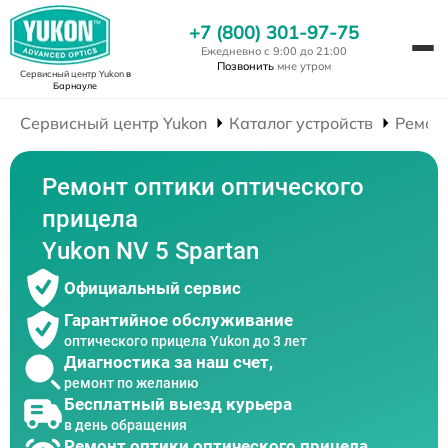
+7 (800) 301-97-75
Ежедневно с 9:00 до 21:00
Позвонить
мне утром
Сервисный центр Yukon
в
Барнауле
Сервисный центр Yukon
Каталог устройств
Ремон
Ремонт оптики оптического
прицела
Yukon NV 5 Spartan
Официальный сервис
Гарантийное обслуживание
оптического прицела Yukon до 3 лет
Диагностика за наш счет,
ремонт по желанию
Бесплатный выезд курьера
в день обращения
Ремонт оптики оптического прицела