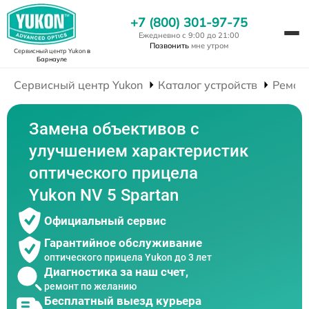
+7 (800) 301-97-75
Ежедневно с 9:00 до 21:00
Позвонить
мне утром
Сервисный центр Yukon
в
Барнауле
Сервисный центр Yukon
Каталог устройств
Ремон
Замена объективов с
улучшением характеристик
оптического прицела
Yukon NV 5 Spartan
Официальный сервис
Гарантийное обслуживание
оптического прицела Yukon до 3 лет
Диагностика за наш счет,
ремонт по желанию
Бесплатный выезд курьера