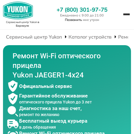
+7 (800) 301-97-75
Ежедневно с 9:00 до 21:00
Позвонить
мне утром
Сервисный центр Yukon
в
Барнауле
Сервисный центр Yukon
Каталог устройств
Ремон
Ремонт Wi-Fi оптического
прицела
Yukon JAEGER1-4x24
Официальный сервис
Гарантийное обслуживание
оптического прицела Yukon до 3 лет
Диагностика за наш счет,
ремонт по желанию
Бесплатный выезд курьера
в день обращения
Ремонт Wi-Fi оптического прицела