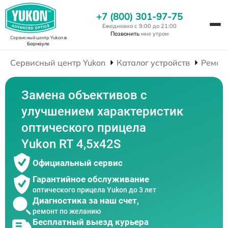
+7 (800) 301-97-75
Ежедневно с 9:00 до 21:00
Позвонить
мне утром
Сервисный центр Yukon
в
Барнауле
Сервисный центр Yukon
Каталог устройств
Ремон
Замена объективов с
улучшением характеристик
оптического прицела
Yukon RT 4,5х42S
Официальный сервис
Гарантийное обслуживание
оптического прицела Yukon до 3 лет
Диагностика за наш счет,
ремонт по желанию
Бесплатный выезд курьера