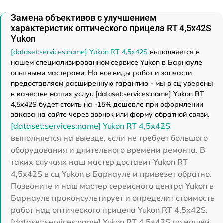
Замена объективов с улучшением
характеристик оптического прицела RT 4,5х42S
Yukon
[dataset:services:name] Yukon RT 4,5х42S
выполняется в
нашем специализированном сервисе Yukon в Барнауле
опытными мастерами. На все виды работ и запчасти
предоставляем расширенную гарантию - мы в сц уверены
в качестве наших услуг. [dataset:services:name] Yukon RT
4,5х42S будет стоить на -15% дешевле при оформлении
заказа на сайте через звонок или форму обратной связи.
[dataset:services:name] Yukon RT 4,5х42S
выполняется на выезде, если не требует большого
оборудования и длительного времени ремонта. В
таких случаях наш мастер доставит Yukon RT
4,5х42S в сц Yukon в Барнауле и привезет обратно.
Позвоните и наш мастер сервисного центра Yukon в
Барнауле проконсультирует и определит стоимость
работ над оптического прицела Yukon RT 4,5х42S.
[dataset:services:name] Yukon RT 4,5х42S по нашей