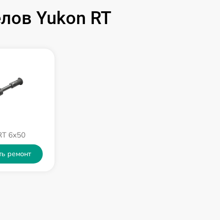
590 р
лов Yukon RT
1000 р
1100 р
750 р
590 р
RT 6x50
650 р
ть ремонт
650 р
750 р