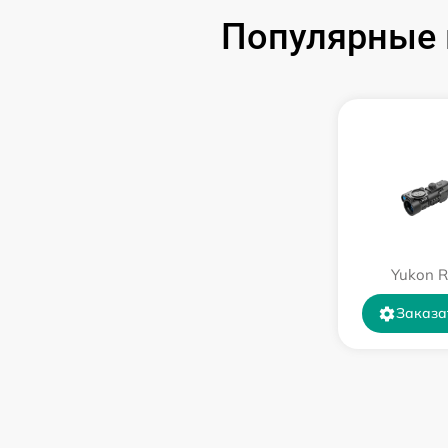
Замена USB порта
Популярные 
Ремонт цепи питания
Замена матрицы
Замена дисплея (экрана)
Ремонт разъема
Yukon R
Ремонт Wi-Fi
Заказа
Восстановление после попадания влаги
Ремонт платы управления
(восстановление)