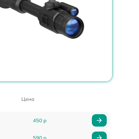
Цена
450 р
590 р