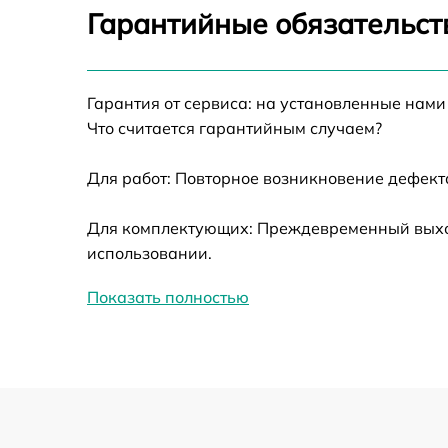
Калибровка и настройка тепловизора
Гарантийные обязательст
Ремонт датчика синхроимпульсов
Гарантия от сервиса: на установленные нами
Ремонт оптики
Что считается гарантийным случаем?
Для работ: Повторное возникновение дефект
Восстановление питания
Для комплектующих: Преждевременный выход 
Замена ключей управления
использовании.
Замена корпуса
Показать полностью
Замена аккумулятора
Замена процессора