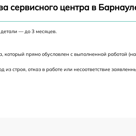
от 60 мин
ва сервисного центра в Барнаул
от 60 мин
 детали — до 3 месяцев.
от 60 мин
а, который прямо обусловлен с выполненной работой (н
от 60 мин
из строя, отказ в работе или несоответствие заявлен
от 60 мин
от 60 мин
от 60 мин
от 60 мин