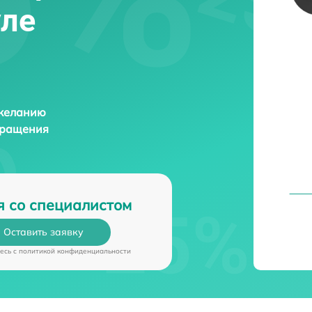
уле
 желанию
бращения
я со специалистом
Оставить заявку
есь c
политикой конфиденциальности