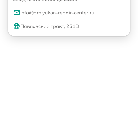
info@brn.yukon-repair-center.ru
Павловский тракт, 251В