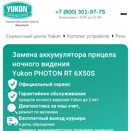
+7 (800) 301-97-75
Ежедневно с 9:00 до 21:00
Сервисный центр Yukon
в
Барнауле
Сервисный центр Yukon
Каталог устройств
Ремон
Замена аккумулятора прицела
ночного видения
Yukon PHOTON RT 6X50S
Официальный сервис
Гарантийное обслуживание
прицела ночного видения Yukon до 3 лет
Диагностика за наш счет,
ремонт по желанию
Бесплатный выезд курьера
в день обращения
Замена аккумулятора прицела ночного