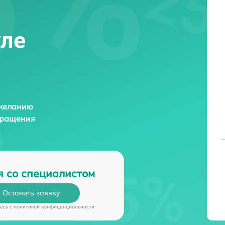
уле
 желанию
бращения
я со специалистом
Оставить заявку
есь c
политикой конфиденциальности