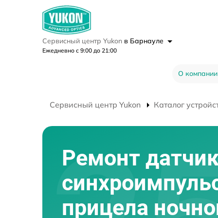
Сервисный центр Yukon
в Барнауле
Ежедневно с 9:00 до 21:00
О компании
Сервисный центр Yukon
Каталог устройс
Ремонт датчи
синхроимпуль
прицела ночно